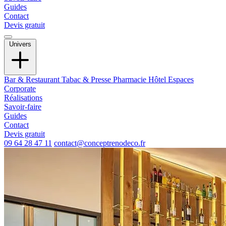
Guides
Contact
Devis gratuit
Univers
Bar & Restaurant
Tabac & Presse
Pharmacie
Hôtel
Espaces
Corporate
Réalisations
Savoir-faire
Guides
Contact
Devis gratuit
09 64 28 47 11
contact@conceptrenodeco.fr