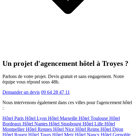
Un projet d'agencement
hôtel
à Troyes ?
Parlons de votre projet. Devis gratuit et sans engagement. Notre
équipe vous répond sous 48h.
Demander un devis
09 64 28 47 11
Nous intervenons également dans ces villes pour l'agencement hôtel
:
Hôtel Paris
Hôtel Lyon
Hôtel Marseille
Hôtel Toulouse
Hôtel
Bordeaux
Hôtel Nantes
Hôtel Strasbourg
Hôtel Lille
Hôtel
Montpellier
Hôtel Rennes
Hôtel Nice
Hôtel Reims
Hôtel Dijon
Hôtel Rouen
Hôtel Tours
Hôtel Metz
Hôtel Nancy
Hôtel Grenoble