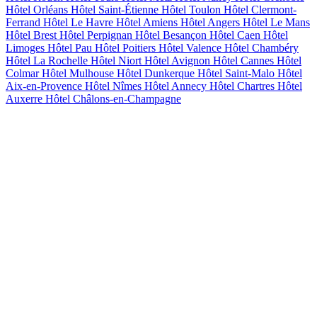
Hôtel Orléans
Hôtel Saint-Étienne
Hôtel Toulon
Hôtel Clermont-
Ferrand
Hôtel Le Havre
Hôtel Amiens
Hôtel Angers
Hôtel Le Mans
Hôtel Brest
Hôtel Perpignan
Hôtel Besançon
Hôtel Caen
Hôtel
Limoges
Hôtel Pau
Hôtel Poitiers
Hôtel Valence
Hôtel Chambéry
Hôtel La Rochelle
Hôtel Niort
Hôtel Avignon
Hôtel Cannes
Hôtel
Colmar
Hôtel Mulhouse
Hôtel Dunkerque
Hôtel Saint-Malo
Hôtel
Aix-en-Provence
Hôtel Nîmes
Hôtel Annecy
Hôtel Chartres
Hôtel
Auxerre
Hôtel Châlons-en-Champagne