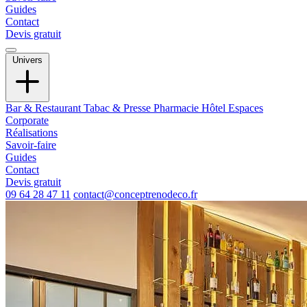
Guides
Contact
Devis gratuit
Univers
Bar & Restaurant
Tabac & Presse
Pharmacie
Hôtel
Espaces
Corporate
Réalisations
Savoir-faire
Guides
Contact
Devis gratuit
09 64 28 47 11
contact@conceptrenodeco.fr