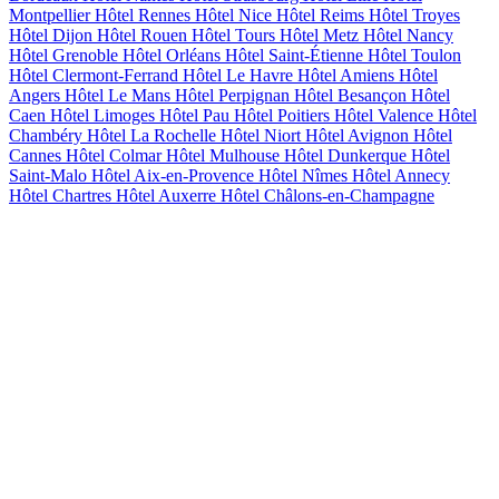
Montpellier
Hôtel Rennes
Hôtel Nice
Hôtel Reims
Hôtel Troyes
Hôtel Dijon
Hôtel Rouen
Hôtel Tours
Hôtel Metz
Hôtel Nancy
Hôtel Grenoble
Hôtel Orléans
Hôtel Saint-Étienne
Hôtel Toulon
Hôtel Clermont-Ferrand
Hôtel Le Havre
Hôtel Amiens
Hôtel
Angers
Hôtel Le Mans
Hôtel Perpignan
Hôtel Besançon
Hôtel
Caen
Hôtel Limoges
Hôtel Pau
Hôtel Poitiers
Hôtel Valence
Hôtel
Chambéry
Hôtel La Rochelle
Hôtel Niort
Hôtel Avignon
Hôtel
Cannes
Hôtel Colmar
Hôtel Mulhouse
Hôtel Dunkerque
Hôtel
Saint-Malo
Hôtel Aix-en-Provence
Hôtel Nîmes
Hôtel Annecy
Hôtel Chartres
Hôtel Auxerre
Hôtel Châlons-en-Champagne