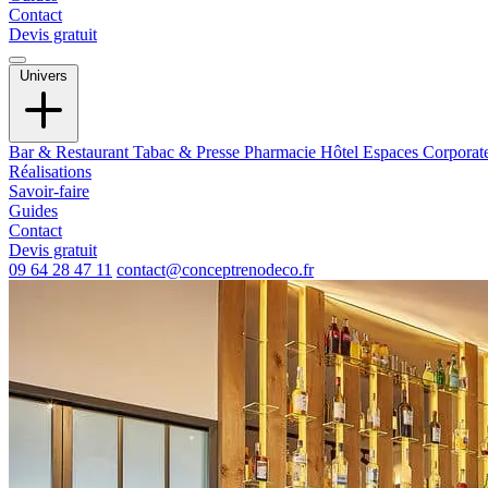
Contact
Devis gratuit
Univers
Bar & Restaurant
Tabac & Presse
Pharmacie
Hôtel
Espaces Corporat
Réalisations
Savoir-faire
Guides
Contact
Devis gratuit
09 64 28 47 11
contact@conceptrenodeco.fr