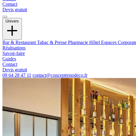
Contact
Devis gratuit
Univers
Bar & Restaurant
Tabac & Presse
Pharmacie
Hôtel
Espaces Corporat
Réalisations
Savoir-faire
Guides
Contact
Devis gratuit
09 64 28 47 11
contact@conceptrenodeco.fr