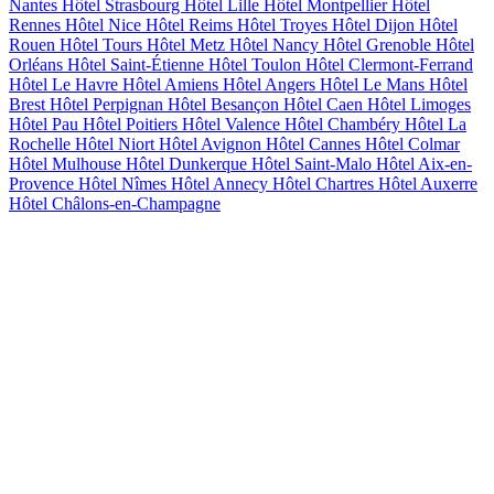
Nantes
Hôtel Strasbourg
Hôtel Lille
Hôtel Montpellier
Hôtel
Rennes
Hôtel Nice
Hôtel Reims
Hôtel Troyes
Hôtel Dijon
Hôtel
Rouen
Hôtel Tours
Hôtel Metz
Hôtel Nancy
Hôtel Grenoble
Hôtel
Orléans
Hôtel Saint-Étienne
Hôtel Toulon
Hôtel Clermont-Ferrand
Hôtel Le Havre
Hôtel Amiens
Hôtel Angers
Hôtel Le Mans
Hôtel
Brest
Hôtel Perpignan
Hôtel Besançon
Hôtel Caen
Hôtel Limoges
Hôtel Pau
Hôtel Poitiers
Hôtel Valence
Hôtel Chambéry
Hôtel La
Rochelle
Hôtel Niort
Hôtel Avignon
Hôtel Cannes
Hôtel Colmar
Hôtel Mulhouse
Hôtel Dunkerque
Hôtel Saint-Malo
Hôtel Aix-en-
Provence
Hôtel Nîmes
Hôtel Annecy
Hôtel Chartres
Hôtel Auxerre
Hôtel Châlons-en-Champagne