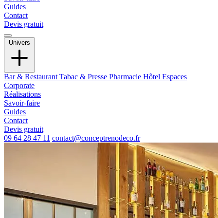
Guides
Contact
Devis gratuit
Univers
Bar & Restaurant
Tabac & Presse
Pharmacie
Hôtel
Espaces
Corporate
Réalisations
Savoir-faire
Guides
Contact
Devis gratuit
09 64 28 47 11
contact@conceptrenodeco.fr