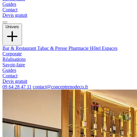
Guides
Contact
Devis gratuit
Univers
Bar & Restaurant
Tabac & Presse
Pharmacie
Hôtel
Espaces
Corporate
Réalisations
Savoir-faire
Guides
Contact
Devis gratuit
09 64 28 47 11
contact@conceptrenodeco.fr