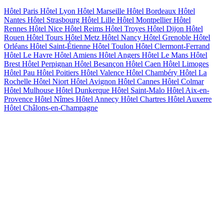
Hôtel Paris
Hôtel Lyon
Hôtel Marseille
Hôtel Bordeaux
Hôtel
Nantes
Hôtel Strasbourg
Hôtel Lille
Hôtel Montpellier
Hôtel
Rennes
Hôtel Nice
Hôtel Reims
Hôtel Troyes
Hôtel Dijon
Hôtel
Rouen
Hôtel Tours
Hôtel Metz
Hôtel Nancy
Hôtel Grenoble
Hôtel
Orléans
Hôtel Saint-Étienne
Hôtel Toulon
Hôtel Clermont-Ferrand
Hôtel Le Havre
Hôtel Amiens
Hôtel Angers
Hôtel Le Mans
Hôtel
Brest
Hôtel Perpignan
Hôtel Besançon
Hôtel Caen
Hôtel Limoges
Hôtel Pau
Hôtel Poitiers
Hôtel Valence
Hôtel Chambéry
Hôtel La
Rochelle
Hôtel Niort
Hôtel Avignon
Hôtel Cannes
Hôtel Colmar
Hôtel Mulhouse
Hôtel Dunkerque
Hôtel Saint-Malo
Hôtel Aix-en-
Provence
Hôtel Nîmes
Hôtel Annecy
Hôtel Chartres
Hôtel Auxerre
Hôtel Châlons-en-Champagne