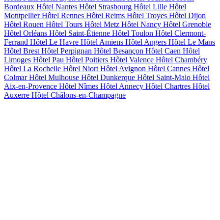
Bordeaux
Hôtel Nantes
Hôtel Strasbourg
Hôtel Lille
Hôtel
Montpellier
Hôtel Rennes
Hôtel Reims
Hôtel Troyes
Hôtel Dijon
Hôtel Rouen
Hôtel Tours
Hôtel Metz
Hôtel Nancy
Hôtel Grenoble
Hôtel Orléans
Hôtel Saint-Étienne
Hôtel Toulon
Hôtel Clermont-
Ferrand
Hôtel Le Havre
Hôtel Amiens
Hôtel Angers
Hôtel Le Mans
Hôtel Brest
Hôtel Perpignan
Hôtel Besançon
Hôtel Caen
Hôtel
Limoges
Hôtel Pau
Hôtel Poitiers
Hôtel Valence
Hôtel Chambéry
Hôtel La Rochelle
Hôtel Niort
Hôtel Avignon
Hôtel Cannes
Hôtel
Colmar
Hôtel Mulhouse
Hôtel Dunkerque
Hôtel Saint-Malo
Hôtel
Aix-en-Provence
Hôtel Nîmes
Hôtel Annecy
Hôtel Chartres
Hôtel
Auxerre
Hôtel Châlons-en-Champagne