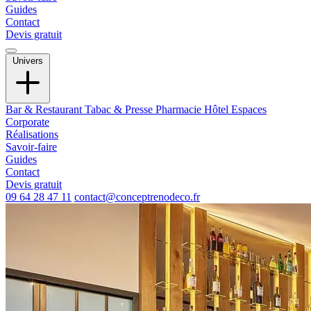
Guides
Contact
Devis gratuit
Univers
Bar & Restaurant
Tabac & Presse
Pharmacie
Hôtel
Espaces
Corporate
Réalisations
Savoir-faire
Guides
Contact
Devis gratuit
09 64 28 47 11
contact@conceptrenodeco.fr