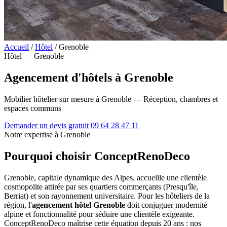
Accueil
/
Hôtel
/
Grenoble
Hôtel — Grenoble
Agencement d'hôtels à Grenoble
Mobilier hôtelier sur mesure à Grenoble — Réception, chambres et
espaces communs
Demander un devis gratuit
09 64 28 47 11
Notre expertise à Grenoble
Pourquoi choisir ConceptRenoDeco
Grenoble, capitale dynamique des Alpes, accueille une clientèle
cosmopolite attirée par ses quartiers commerçants (Presqu'île,
Berriat) et son rayonnement universitaire. Pour les hôteliers de la
région, l'
agencement hôtel Grenoble
doit conjuguer modernité
alpine et fonctionnalité pour séduire une clientèle exigeante.
ConceptRenoDeco maîtrise cette équation depuis 20 ans : nos