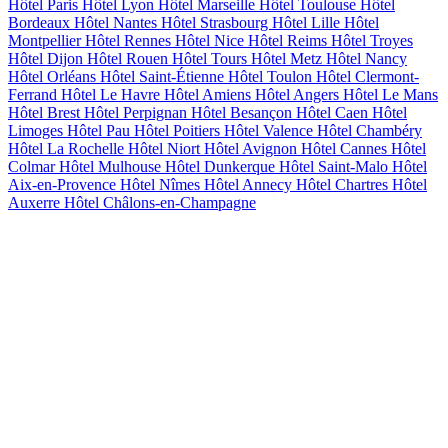
Hôtel Paris
Hôtel Lyon
Hôtel Marseille
Hôtel Toulouse
Hôtel
Bordeaux
Hôtel Nantes
Hôtel Strasbourg
Hôtel Lille
Hôtel
Montpellier
Hôtel Rennes
Hôtel Nice
Hôtel Reims
Hôtel Troyes
Hôtel Dijon
Hôtel Rouen
Hôtel Tours
Hôtel Metz
Hôtel Nancy
Hôtel Orléans
Hôtel Saint-Étienne
Hôtel Toulon
Hôtel Clermont-
Ferrand
Hôtel Le Havre
Hôtel Amiens
Hôtel Angers
Hôtel Le Mans
Hôtel Brest
Hôtel Perpignan
Hôtel Besançon
Hôtel Caen
Hôtel
Limoges
Hôtel Pau
Hôtel Poitiers
Hôtel Valence
Hôtel Chambéry
Hôtel La Rochelle
Hôtel Niort
Hôtel Avignon
Hôtel Cannes
Hôtel
Colmar
Hôtel Mulhouse
Hôtel Dunkerque
Hôtel Saint-Malo
Hôtel
Aix-en-Provence
Hôtel Nîmes
Hôtel Annecy
Hôtel Chartres
Hôtel
Auxerre
Hôtel Châlons-en-Champagne