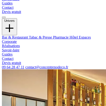
Guides
Contact
Devis gratuit
Univers
Bar & Restaurant
Tabac & Presse
Pharmacie
Hôtel
Espaces
Corporate
Réalisations
Savoir-faire
Guides
Contact
Devis gratuit
09 64 28 47 11
contact@conceptrenodeco.fr