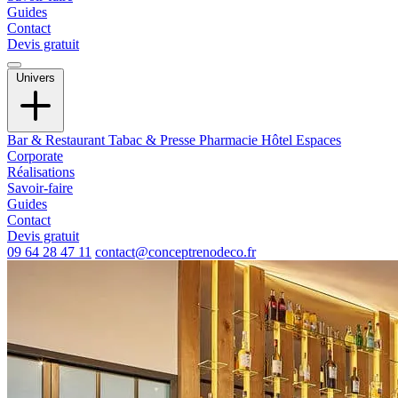
Guides
Contact
Devis gratuit
Univers
Bar & Restaurant
Tabac & Presse
Pharmacie
Hôtel
Espaces
Corporate
Réalisations
Savoir-faire
Guides
Contact
Devis gratuit
09 64 28 47 11
contact@conceptrenodeco.fr