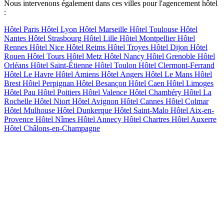
Nous intervenons également dans ces villes pour l'agencement hôtel
:
Hôtel Paris
Hôtel Lyon
Hôtel Marseille
Hôtel Toulouse
Hôtel
Nantes
Hôtel Strasbourg
Hôtel Lille
Hôtel Montpellier
Hôtel
Rennes
Hôtel Nice
Hôtel Reims
Hôtel Troyes
Hôtel Dijon
Hôtel
Rouen
Hôtel Tours
Hôtel Metz
Hôtel Nancy
Hôtel Grenoble
Hôtel
Orléans
Hôtel Saint-Étienne
Hôtel Toulon
Hôtel Clermont-Ferrand
Hôtel Le Havre
Hôtel Amiens
Hôtel Angers
Hôtel Le Mans
Hôtel
Brest
Hôtel Perpignan
Hôtel Besançon
Hôtel Caen
Hôtel Limoges
Hôtel Pau
Hôtel Poitiers
Hôtel Valence
Hôtel Chambéry
Hôtel La
Rochelle
Hôtel Niort
Hôtel Avignon
Hôtel Cannes
Hôtel Colmar
Hôtel Mulhouse
Hôtel Dunkerque
Hôtel Saint-Malo
Hôtel Aix-en-
Provence
Hôtel Nîmes
Hôtel Annecy
Hôtel Chartres
Hôtel Auxerre
Hôtel Châlons-en-Champagne