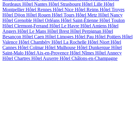
Bordeaux
Hôtel Nantes
Hôtel Strasbourg
Hôtel Lille
Hôtel
Montpellier
Hôtel Rennes
Hôtel Nice
Hôtel Reims
Hôtel Troyes
Hôtel Dijon
Hôtel Rouen
Hôtel Tours
Hôtel Metz
Hôtel Nancy
Hôtel Grenoble
Hôtel Orléans
Hôtel Saint-Étienne
Hôtel Toulon
Hôtel Clermont-Ferrand
Hôtel Le Havre
Hôtel Amiens
Hôtel
Angers
Hôtel Le Mans
Hôtel Brest
Hôtel Perpignan
Hôtel
Besançon
Hôtel Caen
Hôtel Limoges
Hôtel Pau
Hôtel Poitiers
Hôtel
Valence
Hôtel Chambéry
Hôtel La Rochelle
Hôtel Niort
Hôtel
Cannes
Hôtel Colmar
Hôtel Mulhouse
Hôtel Dunkerque
Hôtel
Saint-Malo
Hôtel Aix-en-Provence
Hôtel Nîmes
Hôtel Annecy
Hôtel Chartres
Hôtel Auxerre
Hôtel Châlons-en-Champagne