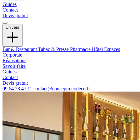
Guides
Contact
Devis gratuit
Univers
Bar & Restaurant
Tabac & Presse
Pharmacie
Hôtel
Espaces
Corporate
Réalisations
Savoir-faire
Guides
Contact
Devis gratuit
09 64 28 47 11
contact@conceptrenodeco.fr