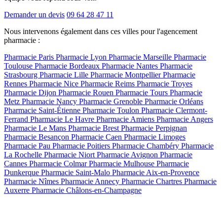
Demander un devis
09 64 28 47 11
Nous intervenons également dans ces villes pour l'agencement
pharmacie :
Pharmacie Paris
Pharmacie Lyon
Pharmacie Marseille
Pharmacie
Toulouse
Pharmacie Bordeaux
Pharmacie Nantes
Pharmacie
Strasbourg
Pharmacie Lille
Pharmacie Montpellier
Pharmacie
Rennes
Pharmacie Nice
Pharmacie Reims
Pharmacie Troyes
Pharmacie Dijon
Pharmacie Rouen
Pharmacie Tours
Pharmacie
Metz
Pharmacie Nancy
Pharmacie Grenoble
Pharmacie Orléans
Pharmacie Saint-Étienne
Pharmacie Toulon
Pharmacie Clermont-
Ferrand
Pharmacie Le Havre
Pharmacie Amiens
Pharmacie Angers
Pharmacie Le Mans
Pharmacie Brest
Pharmacie Perpignan
Pharmacie Besançon
Pharmacie Caen
Pharmacie Limoges
Pharmacie Pau
Pharmacie Poitiers
Pharmacie Chambéry
Pharmacie
La Rochelle
Pharmacie Niort
Pharmacie Avignon
Pharmacie
Cannes
Pharmacie Colmar
Pharmacie Mulhouse
Pharmacie
Dunkerque
Pharmacie Saint-Malo
Pharmacie Aix-en-Provence
Pharmacie Nîmes
Pharmacie Annecy
Pharmacie Chartres
Pharmacie
Auxerre
Pharmacie Châlons-en-Champagne