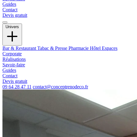
Guides
Contact
Devis gratuit
Univers
Bar & Restaurant
Tabac & Presse
Pharmacie
Hôtel
Espaces
Corporate
Réalisations
Savoir-faire
Guides
Contact
Devis gratuit
09 64 28 47 11
contact@conceptrenodeco.fr