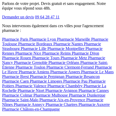
Parlons de votre projet. Devis gratuit et sans engagement. Notre
équipe vous répond sous 48h.
Demander un devis
09 64 28 47 11
Nous intervenons également dans ces villes pour l'agencement
pharmacie :
Pharmacie Paris
Pharmacie Lyon
Pharmacie Marseille
Pharmacie
Toulouse
Pharmacie Bordeaux
Pharmacie Nantes
Pharmacie
Strasbourg
Pharmacie Lille
Pharmacie Montpellier
Pharmacie
Rennes
Pharmacie Nice
Pharmacie Reims
Pharmacie Dijon
Pharmacie Rouen
Pharmacie Tours
Pharmacie Metz
Pharmacie
Nancy
Pharmacie Grenoble
Pharmacie Orléans
Pharmacie Saint-
Étienne
Pharmacie Toulon
Pharmacie Clermont-Ferrand
Pharmacie
Le Havre
Pharmacie Amiens
Pharmacie Angers
Pharmacie Le Mans
Pharmacie Brest
Pharmacie Perpignan
Pharmacie Besançon
Pharmacie Caen
Pharmacie Limoges
Pharmacie Pau
Pharmacie
Poitiers
Pharmacie Valence
Pharmacie Chambéry
Pharmacie La
Rochelle
Pharmacie Niort
Pharmacie Avignon
Pharmacie Cannes
Pharmacie Colmar
Pharmacie Mulhouse
Pharmacie Dunkerque
Pharmacie Saint-Malo
Pharmacie Aix-en-Provence
Pharmacie
Nîmes
Pharmacie Annecy
Pharmacie Chartres
Pharmacie Auxerre
Pharmacie Châlons-en-Champagne