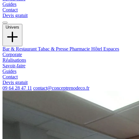
Guides
Contact
Devis gratuit
Univers
Bar & Restaurant
Tabac & Presse
Pharmacie
Hôtel
Espaces
Corporate
Réalisations
Savoir-faire
Guides
Contact
Devis gratuit
09 64 28 47 11
contact@conceptrenodeco.fr