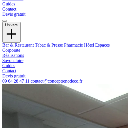
Guides
Contact
Devis gratuit
Univers
Bar & Restaurant
Tabac & Presse
Pharmacie
Hôtel
Espaces
Corporate
Réalisations
Savoir-faire
Guides
Contact
Devis gratuit
09 64 28 47 11
contact@conceptrenodeco.fr