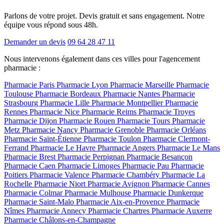
Parlons de votre projet. Devis gratuit et sans engagement. Notre
équipe vous répond sous 48h.
Demander un devis
09 64 28 47 11
Nous intervenons également dans ces villes pour l'agencement
pharmacie :
Pharmacie Paris
Pharmacie Lyon
Pharmacie Marseille
Pharmacie
Toulouse
Pharmacie Bordeaux
Pharmacie Nantes
Pharmacie
Strasbourg
Pharmacie Lille
Pharmacie Montpellier
Pharmacie
Rennes
Pharmacie Nice
Pharmacie Reims
Pharmacie Troyes
Pharmacie Dijon
Pharmacie Rouen
Pharmacie Tours
Pharmacie
Metz
Pharmacie Nancy
Pharmacie Grenoble
Pharmacie Orléans
Pharmacie Saint-Étienne
Pharmacie Toulon
Pharmacie Clermont-
Ferrand
Pharmacie Le Havre
Pharmacie Angers
Pharmacie Le Mans
Pharmacie Brest
Pharmacie Perpignan
Pharmacie Besançon
Pharmacie Caen
Pharmacie Limoges
Pharmacie Pau
Pharmacie
Poitiers
Pharmacie Valence
Pharmacie Chambéry
Pharmacie La
Rochelle
Pharmacie Niort
Pharmacie Avignon
Pharmacie Cannes
Pharmacie Colmar
Pharmacie Mulhouse
Pharmacie Dunkerque
Pharmacie Saint-Malo
Pharmacie Aix-en-Provence
Pharmacie
Nîmes
Pharmacie Annecy
Pharmacie Chartres
Pharmacie Auxerre
Pharmacie Châlons-en-Champagne