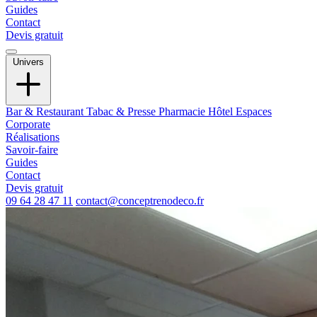
Guides
Contact
Devis gratuit
Univers
Bar & Restaurant
Tabac & Presse
Pharmacie
Hôtel
Espaces
Corporate
Réalisations
Savoir-faire
Guides
Contact
Devis gratuit
09 64 28 47 11
contact@conceptrenodeco.fr