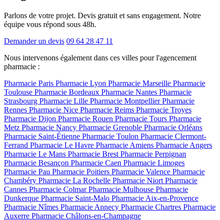
Parlons de votre projet. Devis gratuit et sans engagement. Notre
équipe vous répond sous 48h.
Demander un devis
09 64 28 47 11
Nous intervenons également dans ces villes pour l'agencement
pharmacie :
Pharmacie Paris
Pharmacie Lyon
Pharmacie Marseille
Pharmacie
Toulouse
Pharmacie Bordeaux
Pharmacie Nantes
Pharmacie
Strasbourg
Pharmacie Lille
Pharmacie Montpellier
Pharmacie
Rennes
Pharmacie Nice
Pharmacie Reims
Pharmacie Troyes
Pharmacie Dijon
Pharmacie Rouen
Pharmacie Tours
Pharmacie
Metz
Pharmacie Nancy
Pharmacie Grenoble
Pharmacie Orléans
Pharmacie Saint-Étienne
Pharmacie Toulon
Pharmacie Clermont-
Ferrand
Pharmacie Le Havre
Pharmacie Amiens
Pharmacie Angers
Pharmacie Le Mans
Pharmacie Brest
Pharmacie Perpignan
Pharmacie Besançon
Pharmacie Caen
Pharmacie Limoges
Pharmacie Pau
Pharmacie Poitiers
Pharmacie Valence
Pharmacie
Chambéry
Pharmacie La Rochelle
Pharmacie Niort
Pharmacie
Cannes
Pharmacie Colmar
Pharmacie Mulhouse
Pharmacie
Dunkerque
Pharmacie Saint-Malo
Pharmacie Aix-en-Provence
Pharmacie Nîmes
Pharmacie Annecy
Pharmacie Chartres
Pharmacie
Auxerre
Pharmacie Châlons-en-Champagne