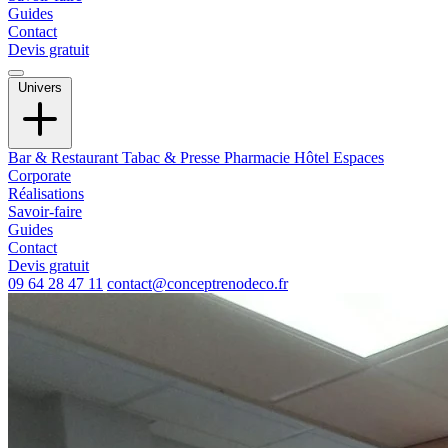
Guides
Contact
Devis gratuit
Univers
Bar & Restaurant
Tabac & Presse
Pharmacie
Hôtel
Espaces
Corporate
Réalisations
Savoir-faire
Guides
Contact
Devis gratuit
09 64 28 47 11
contact@conceptrenodeco.fr