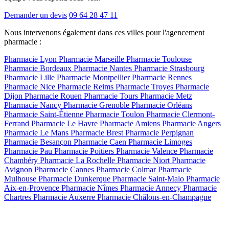
Demander un devis
09 64 28 47 11
Nous intervenons également dans ces villes pour l'agencement
pharmacie :
Pharmacie Lyon
Pharmacie Marseille
Pharmacie Toulouse
Pharmacie Bordeaux
Pharmacie Nantes
Pharmacie Strasbourg
Pharmacie Lille
Pharmacie Montpellier
Pharmacie Rennes
Pharmacie Nice
Pharmacie Reims
Pharmacie Troyes
Pharmacie
Dijon
Pharmacie Rouen
Pharmacie Tours
Pharmacie Metz
Pharmacie Nancy
Pharmacie Grenoble
Pharmacie Orléans
Pharmacie Saint-Étienne
Pharmacie Toulon
Pharmacie Clermont-
Ferrand
Pharmacie Le Havre
Pharmacie Amiens
Pharmacie Angers
Pharmacie Le Mans
Pharmacie Brest
Pharmacie Perpignan
Pharmacie Besançon
Pharmacie Caen
Pharmacie Limoges
Pharmacie Pau
Pharmacie Poitiers
Pharmacie Valence
Pharmacie
Chambéry
Pharmacie La Rochelle
Pharmacie Niort
Pharmacie
Avignon
Pharmacie Cannes
Pharmacie Colmar
Pharmacie
Mulhouse
Pharmacie Dunkerque
Pharmacie Saint-Malo
Pharmacie
Aix-en-Provence
Pharmacie Nîmes
Pharmacie Annecy
Pharmacie
Chartres
Pharmacie Auxerre
Pharmacie Châlons-en-Champagne