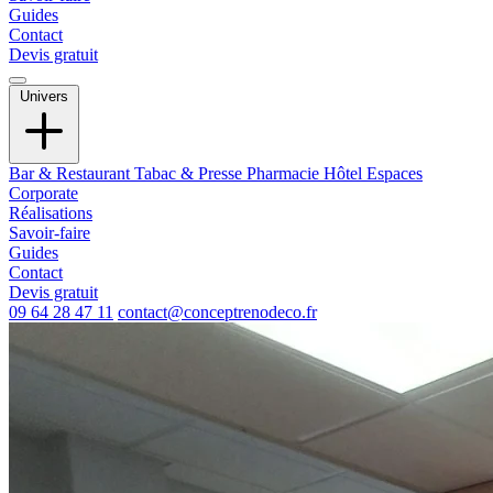
Guides
Contact
Devis gratuit
Univers
Bar & Restaurant
Tabac & Presse
Pharmacie
Hôtel
Espaces
Corporate
Réalisations
Savoir-faire
Guides
Contact
Devis gratuit
09 64 28 47 11
contact@conceptrenodeco.fr