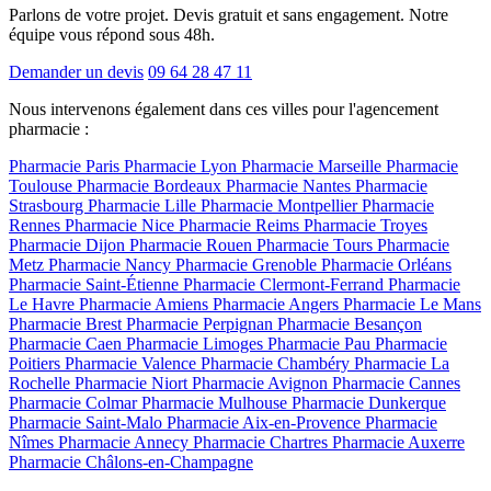
Parlons de votre projet. Devis gratuit et sans engagement. Notre
équipe vous répond sous 48h.
Demander un devis
09 64 28 47 11
Nous intervenons également dans ces villes pour l'agencement
pharmacie :
Pharmacie Paris
Pharmacie Lyon
Pharmacie Marseille
Pharmacie
Toulouse
Pharmacie Bordeaux
Pharmacie Nantes
Pharmacie
Strasbourg
Pharmacie Lille
Pharmacie Montpellier
Pharmacie
Rennes
Pharmacie Nice
Pharmacie Reims
Pharmacie Troyes
Pharmacie Dijon
Pharmacie Rouen
Pharmacie Tours
Pharmacie
Metz
Pharmacie Nancy
Pharmacie Grenoble
Pharmacie Orléans
Pharmacie Saint-Étienne
Pharmacie Clermont-Ferrand
Pharmacie
Le Havre
Pharmacie Amiens
Pharmacie Angers
Pharmacie Le Mans
Pharmacie Brest
Pharmacie Perpignan
Pharmacie Besançon
Pharmacie Caen
Pharmacie Limoges
Pharmacie Pau
Pharmacie
Poitiers
Pharmacie Valence
Pharmacie Chambéry
Pharmacie La
Rochelle
Pharmacie Niort
Pharmacie Avignon
Pharmacie Cannes
Pharmacie Colmar
Pharmacie Mulhouse
Pharmacie Dunkerque
Pharmacie Saint-Malo
Pharmacie Aix-en-Provence
Pharmacie
Nîmes
Pharmacie Annecy
Pharmacie Chartres
Pharmacie Auxerre
Pharmacie Châlons-en-Champagne