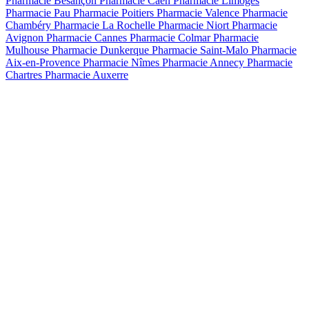
Pharmacie Besançon
Pharmacie Caen
Pharmacie Limoges
Pharmacie Pau
Pharmacie Poitiers
Pharmacie Valence
Pharmacie
Chambéry
Pharmacie La Rochelle
Pharmacie Niort
Pharmacie
Avignon
Pharmacie Cannes
Pharmacie Colmar
Pharmacie
Mulhouse
Pharmacie Dunkerque
Pharmacie Saint-Malo
Pharmacie
Aix-en-Provence
Pharmacie Nîmes
Pharmacie Annecy
Pharmacie
Chartres
Pharmacie Auxerre