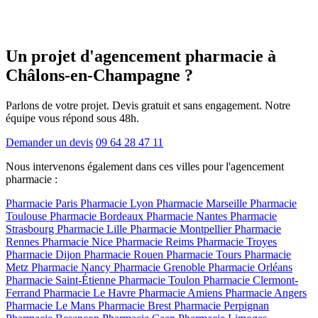
Un projet d'agencement
pharmacie
à
Châlons-en-Champagne ?
Parlons de votre projet. Devis gratuit et sans engagement. Notre
équipe vous répond sous 48h.
Demander un devis
09 64 28 47 11
Nous intervenons également dans ces villes pour l'agencement
pharmacie :
Pharmacie Paris
Pharmacie Lyon
Pharmacie Marseille
Pharmacie
Toulouse
Pharmacie Bordeaux
Pharmacie Nantes
Pharmacie
Strasbourg
Pharmacie Lille
Pharmacie Montpellier
Pharmacie
Rennes
Pharmacie Nice
Pharmacie Reims
Pharmacie Troyes
Pharmacie Dijon
Pharmacie Rouen
Pharmacie Tours
Pharmacie
Metz
Pharmacie Nancy
Pharmacie Grenoble
Pharmacie Orléans
Pharmacie Saint-Étienne
Pharmacie Toulon
Pharmacie Clermont-
Ferrand
Pharmacie Le Havre
Pharmacie Amiens
Pharmacie Angers
Pharmacie Le Mans
Pharmacie Brest
Pharmacie Perpignan