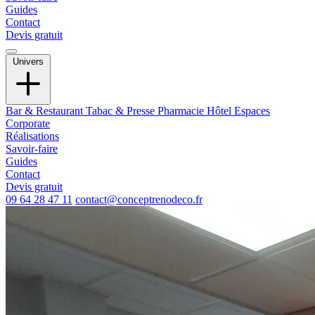
Guides
Contact
Devis gratuit
Univers
Bar & Restaurant
Tabac & Presse
Pharmacie
Hôtel
Espaces
Corporate
Réalisations
Savoir-faire
Guides
Contact
Devis gratuit
09 64 28 47 11
contact@conceptrenodeco.fr