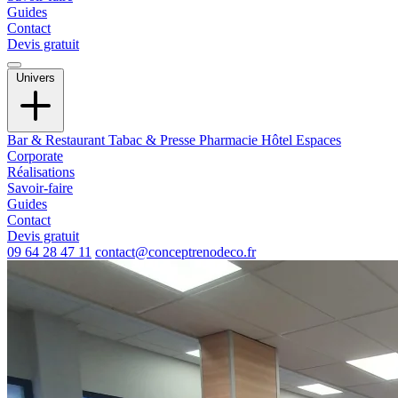
Guides
Contact
Devis gratuit
Univers
Bar & Restaurant
Tabac & Presse
Pharmacie
Hôtel
Espaces
Corporate
Réalisations
Savoir-faire
Guides
Contact
Devis gratuit
09 64 28 47 11
contact@conceptrenodeco.fr