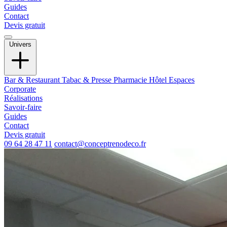
Guides
Contact
Devis gratuit
Univers
Bar & Restaurant
Tabac & Presse
Pharmacie
Hôtel
Espaces
Corporate
Réalisations
Savoir-faire
Guides
Contact
Devis gratuit
09 64 28 47 11
contact@conceptrenodeco.fr