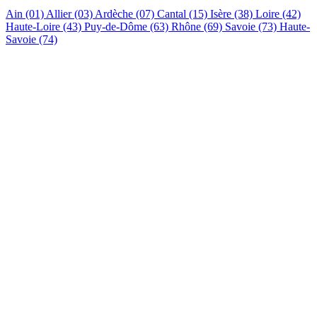
Ain (01)
Allier (03)
Ardèche (07)
Cantal (15)
Isère (38)
Loire (42)
Haute-Loire (43)
Puy-de-Dôme (63)
Rhône (69)
Savoie (73)
Haute-
Savoie (74)