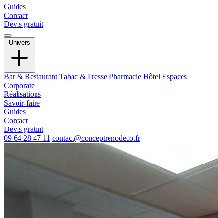
Guides
Contact
Devis gratuit
Univers
Bar & Restaurant
Tabac & Presse
Pharmacie
Hôtel
Espaces
Corporate
Réalisations
Savoir-faire
Guides
Contact
Devis gratuit
09 64 28 47 11
contact@conceptrenodeco.fr