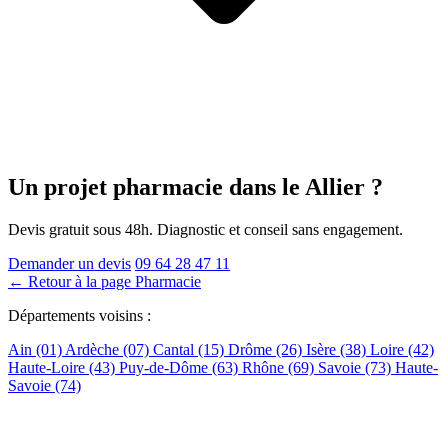
Un projet pharmacie
dans le Allier
?
Devis gratuit sous 48h. Diagnostic et conseil sans engagement.
Demander un devis
09 64 28 47 11
← Retour à la page Pharmacie
Départements voisins :
Ain (01)
Ardèche (07)
Cantal (15)
Drôme (26)
Isère (38)
Loire (42)
Haute-Loire (43)
Puy-de-Dôme (63)
Rhône (69)
Savoie (73)
Haute-
Savoie (74)