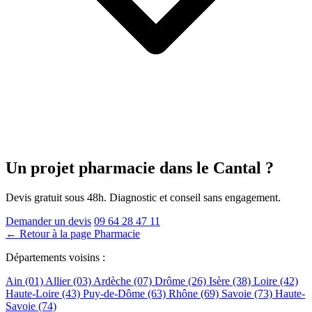
Un projet pharmacie
dans le Cantal
?
Devis gratuit sous 48h. Diagnostic et conseil sans engagement.
Demander un devis
09 64 28 47 11
← Retour à la page Pharmacie
Départements voisins :
Ain (01)
Allier (03)
Ardèche (07)
Drôme (26)
Isère (38)
Loire (42)
Haute-Loire (43)
Puy-de-Dôme (63)
Rhône (69)
Savoie (73)
Haute-
Savoie (74)