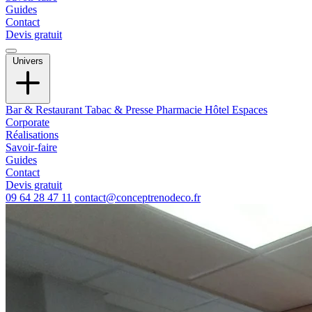
Guides
Contact
Devis gratuit
Univers
Bar & Restaurant
Tabac & Presse
Pharmacie
Hôtel
Espaces
Corporate
Réalisations
Savoir-faire
Guides
Contact
Devis gratuit
09 64 28 47 11
contact@conceptrenodeco.fr