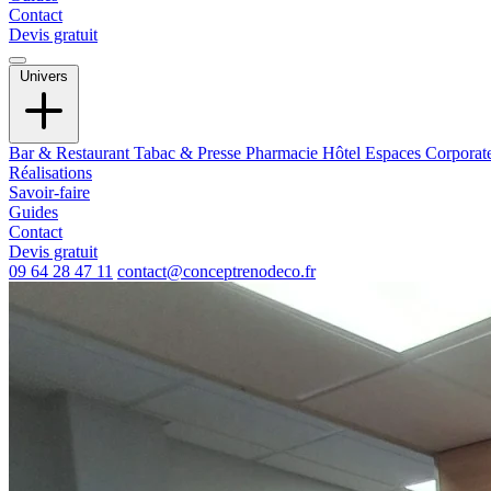
Contact
Devis gratuit
Univers
Bar & Restaurant
Tabac & Presse
Pharmacie
Hôtel
Espaces Corporat
Réalisations
Savoir-faire
Guides
Contact
Devis gratuit
09 64 28 47 11
contact@conceptrenodeco.fr