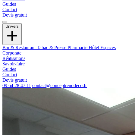
Guides
Contact
Devis gratuit
Univers
Bar & Restaurant
Tabac & Presse
Pharmacie
Hôtel
Espaces
Corporate
Réalisations
Savoir-faire
Guides
Contact
Devis gratuit
09 64 28 47 11
contact@conceptrenodeco.fr