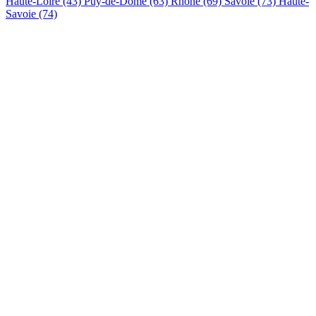
Haute-Loire (43)
Puy-de-Dôme (63)
Rhône (69)
Savoie (73)
Haute-
Savoie (74)