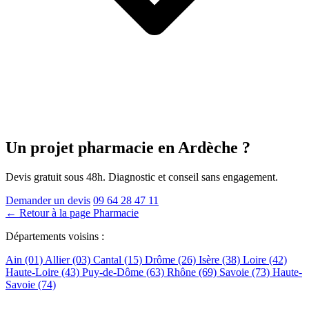
Un projet pharmacie
en Ardèche
?
Devis gratuit sous 48h. Diagnostic et conseil sans engagement.
Demander un devis
09 64 28 47 11
← Retour à la page Pharmacie
Départements voisins :
Ain (01)
Allier (03)
Cantal (15)
Drôme (26)
Isère (38)
Loire (42)
Haute-Loire (43)
Puy-de-Dôme (63)
Rhône (69)
Savoie (73)
Haute-
Savoie (74)