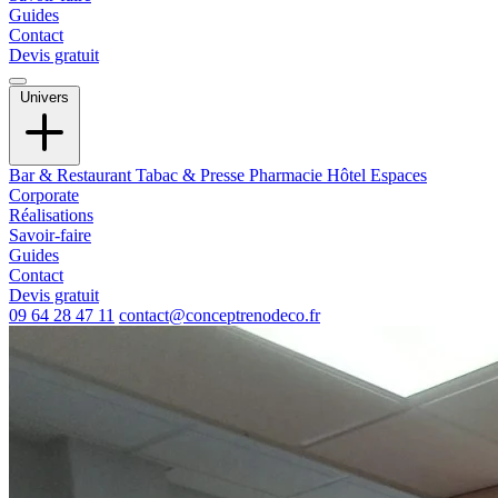
Guides
Contact
Devis gratuit
Univers
Bar & Restaurant
Tabac & Presse
Pharmacie
Hôtel
Espaces
Corporate
Réalisations
Savoir-faire
Guides
Contact
Devis gratuit
09 64 28 47 11
contact@conceptrenodeco.fr