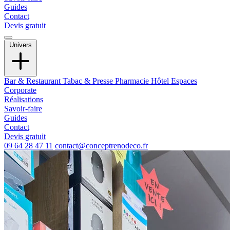
Guides
Contact
Devis gratuit
Univers
Bar & Restaurant
Tabac & Presse
Pharmacie
Hôtel
Espaces
Corporate
Réalisations
Savoir-faire
Guides
Contact
Devis gratuit
09 64 28 47 11
contact@conceptrenodeco.fr