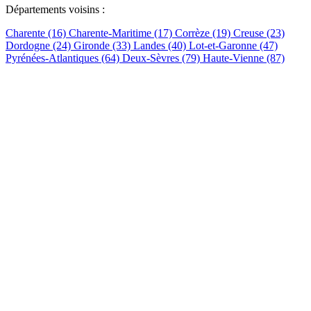
Départements voisins :
Charente (16)
Charente-Maritime (17)
Corrèze (19)
Creuse (23)
Dordogne (24)
Gironde (33)
Landes (40)
Lot-et-Garonne (47)
Pyrénées-Atlantiques (64)
Deux-Sèvres (79)
Haute-Vienne (87)