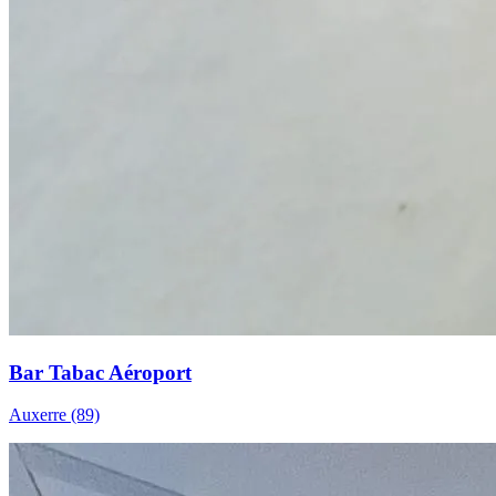
Bar Tabac Aéroport
Auxerre (89)