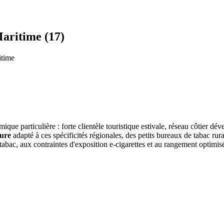
aritime (17)
itime
ue particulière : forte clientèle touristique estivale, réseau côtier dé
sure
adapté à ces spécificités régionales, des petits bureaux de tabac ru
abac, aux contraintes d'exposition e-cigarettes et au rangement optim