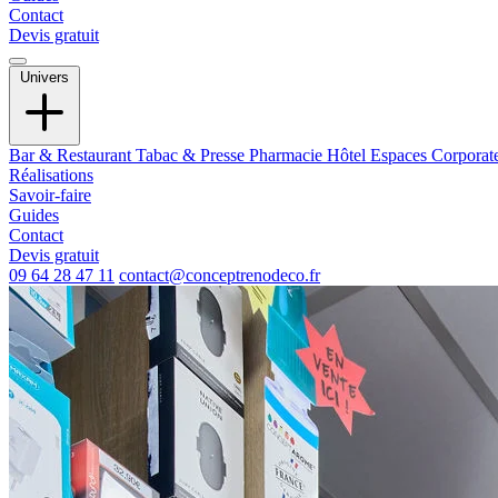
Contact
Devis gratuit
Univers
Bar & Restaurant
Tabac & Presse
Pharmacie
Hôtel
Espaces Corporat
Réalisations
Savoir-faire
Guides
Contact
Devis gratuit
09 64 28 47 11
contact@conceptrenodeco.fr