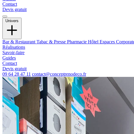
Contact
Devis gratuit
Univers
Bar & Restaurant
Tabac & Presse
Pharmacie
Hôtel
Espaces Corporat
Réalisations
Savoir-faire
Guides
Contact
Devis gratuit
09 64 28 47 11
contact@conceptrenodeco.fr