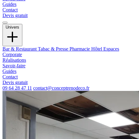
Guides
Contact
Devis gratuit
Univers
Bar & Restaurant
Tabac & Presse
Pharmacie
Hôtel
Espaces
Corporate
Réalisations
Savoir-faire
Guides
Contact
Devis gratuit
09 64 28 47 11
contact@conceptrenodeco.fr