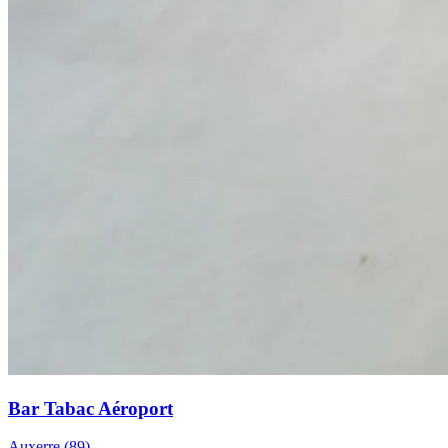
Bar Tabac Aéroport
Auxerre (89)