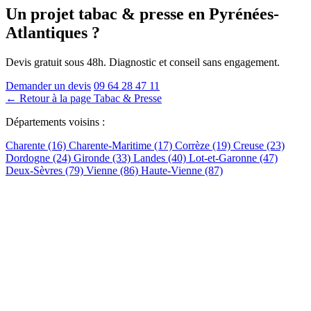
Un projet tabac & presse
en Pyrénées-
Atlantiques
?
Devis gratuit sous 48h. Diagnostic et conseil sans engagement.
Demander un devis
09 64 28 47 11
← Retour à la page Tabac & Presse
Départements voisins :
Charente (16)
Charente-Maritime (17)
Corrèze (19)
Creuse (23)
Dordogne (24)
Gironde (33)
Landes (40)
Lot-et-Garonne (47)
Deux-Sèvres (79)
Vienne (86)
Haute-Vienne (87)