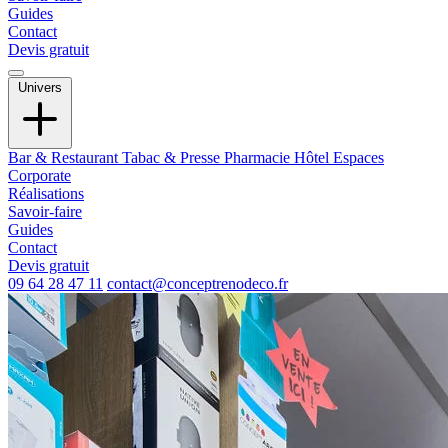
Guides
Contact
Devis gratuit
Univers
Bar & Restaurant
Tabac & Presse
Pharmacie
Hôtel
Espaces
Corporate
Réalisations
Savoir-faire
Guides
Contact
Devis gratuit
09 64 28 47 11
contact@conceptrenodeco.fr