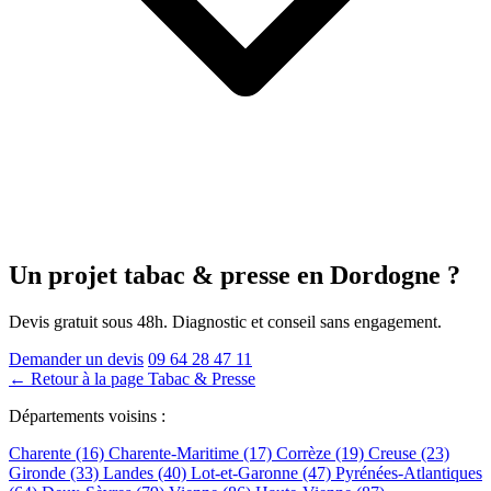
Un projet tabac & presse
en Dordogne
?
Devis gratuit sous 48h. Diagnostic et conseil sans engagement.
Demander un devis
09 64 28 47 11
← Retour à la page Tabac & Presse
Départements voisins :
Charente (16)
Charente-Maritime (17)
Corrèze (19)
Creuse (23)
Gironde (33)
Landes (40)
Lot-et-Garonne (47)
Pyrénées-Atlantiques