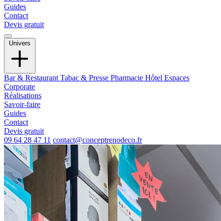
Guides
Contact
Devis gratuit
Univers
Bar & Restaurant
Tabac & Presse
Pharmacie
Hôtel
Espaces
Corporate
Réalisations
Savoir-faire
Guides
Contact
Devis gratuit
09 64 28 47 11
contact@conceptrenodeco.fr