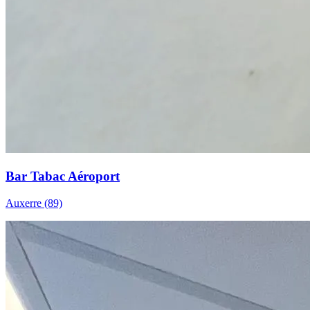
Bar Tabac Aéroport
Auxerre (89)