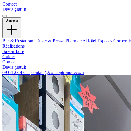
Contact
Devis gratuit
Univers
Bar & Restaurant
Tabac & Presse
Pharmacie
Hôtel
Espaces Corporat
Réalisations
Savoir-faire
Guides
Contact
Devis gratuit
09 64 28 47 11
contact@conceptrenodeco.fr