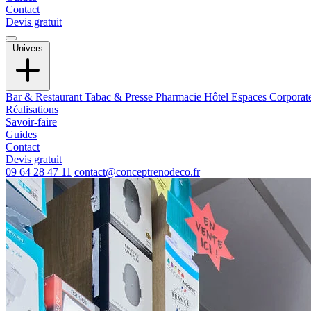
Contact
Devis gratuit
Univers
Bar & Restaurant
Tabac & Presse
Pharmacie
Hôtel
Espaces Corporat
Réalisations
Savoir-faire
Guides
Contact
Devis gratuit
09 64 28 47 11
contact@conceptrenodeco.fr