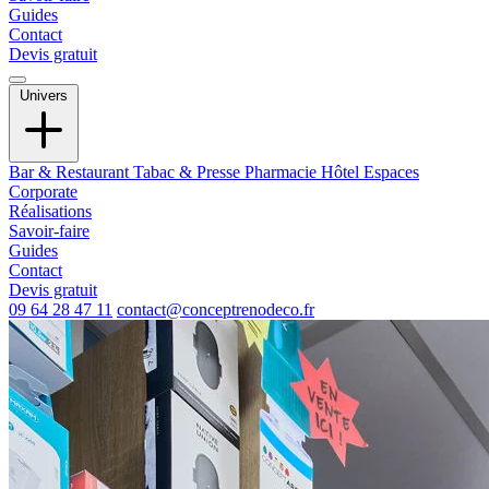
Guides
Contact
Devis gratuit
Univers
Bar & Restaurant
Tabac & Presse
Pharmacie
Hôtel
Espaces
Corporate
Réalisations
Savoir-faire
Guides
Contact
Devis gratuit
09 64 28 47 11
contact@conceptrenodeco.fr