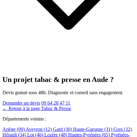
Un projet tabac & presse
en Aude
?
Devis gratuit sous 48h. Diagnostic et conseil sans engagement.
Demander un devis
09 64 28 47 11
← Retour à la page Tabac & Presse
Départements voisins :
Ariège (09)
Aveyron (12)
Gard (30)
Haute-Garonne (31)
Gers (32)
Hérault (34)
Lot (46)
Lozère (48)
Hautes-Pyrénées (65)
Pyrénées-