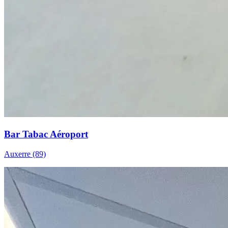
Bar Tabac Aéroport
Auxerre (89)