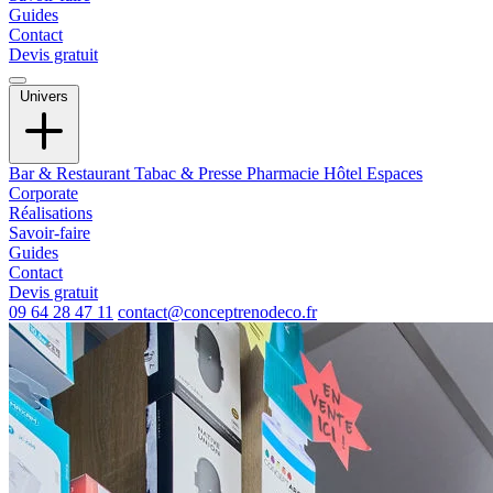
Guides
Contact
Devis gratuit
Univers
Bar & Restaurant
Tabac & Presse
Pharmacie
Hôtel
Espaces
Corporate
Réalisations
Savoir-faire
Guides
Contact
Devis gratuit
09 64 28 47 11
contact@conceptrenodeco.fr