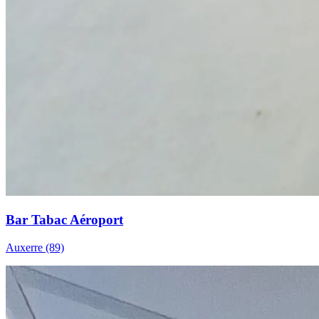
Bar Tabac Aéroport
Auxerre (89)