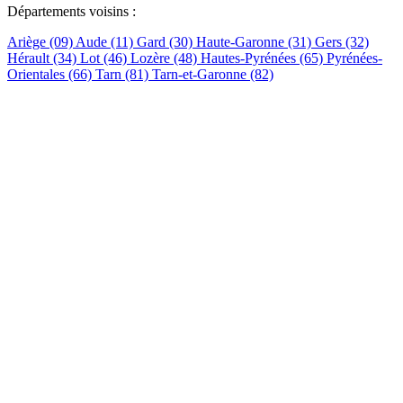
Départements voisins :
Ariège (09)
Aude (11)
Gard (30)
Haute-Garonne (31)
Gers (32)
Hérault (34)
Lot (46)
Lozère (48)
Hautes-Pyrénées (65)
Pyrénées-
Orientales (66)
Tarn (81)
Tarn-et-Garonne (82)