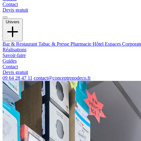
Contact
Devis gratuit
Univers
Bar & Restaurant
Tabac & Presse
Pharmacie
Hôtel
Espaces Corporat
Réalisations
Savoir-faire
Guides
Contact
Devis gratuit
09 64 28 47 11
contact@conceptrenodeco.fr