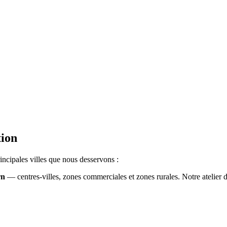
.
tion
ncipales villes que nous desservons :
rn
— centres-villes, zones commerciales et zones rurales. Notre atelier