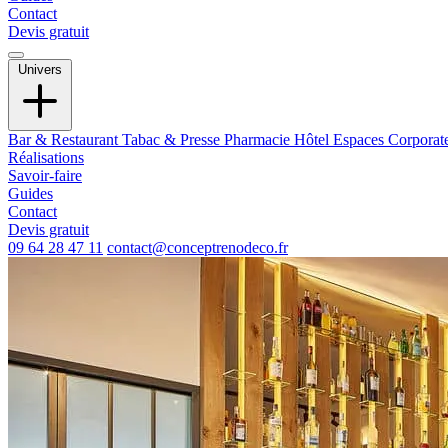
Contact
Devis gratuit
Univers
Bar & Restaurant
Tabac & Presse
Pharmacie
Hôtel
Espaces Corporat
Réalisations
Savoir-faire
Guides
Contact
Devis gratuit
09 64 28 47 11
contact@conceptrenodeco.fr