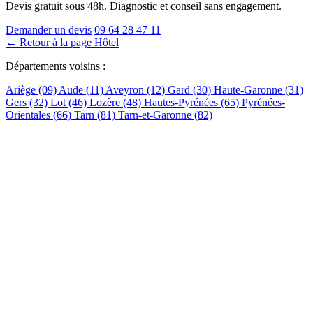
Devis gratuit sous 48h. Diagnostic et conseil sans engagement.
Demander un devis
09 64 28 47 11
← Retour à la page Hôtel
Départements voisins :
Ariège (09)
Aude (11)
Aveyron (12)
Gard (30)
Haute-Garonne (31)
Gers (32)
Lot (46)
Lozère (48)
Hautes-Pyrénées (65)
Pyrénées-
Orientales (66)
Tarn (81)
Tarn-et-Garonne (82)