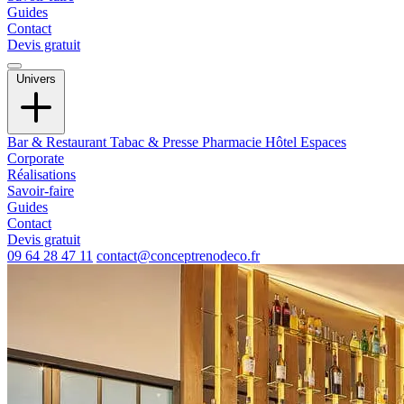
Guides
Contact
Devis gratuit
Univers
Bar & Restaurant
Tabac & Presse
Pharmacie
Hôtel
Espaces
Corporate
Réalisations
Savoir-faire
Guides
Contact
Devis gratuit
09 64 28 47 11
contact@conceptrenodeco.fr