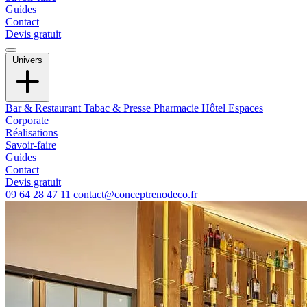
Guides
Contact
Devis gratuit
Univers
Bar & Restaurant
Tabac & Presse
Pharmacie
Hôtel
Espaces
Corporate
Réalisations
Savoir-faire
Guides
Contact
Devis gratuit
09 64 28 47 11
contact@conceptrenodeco.fr