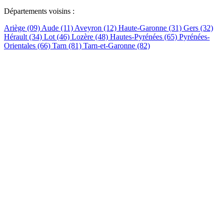
Départements voisins :
Ariège (09)
Aude (11)
Aveyron (12)
Haute-Garonne (31)
Gers (32)
Hérault (34)
Lot (46)
Lozère (48)
Hautes-Pyrénées (65)
Pyrénées-
Orientales (66)
Tarn (81)
Tarn-et-Garonne (82)