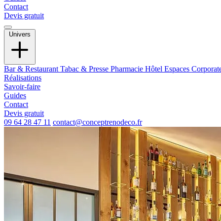
Contact
Devis gratuit
Univers
Bar & Restaurant
Tabac & Presse
Pharmacie
Hôtel
Espaces Corporat
Réalisations
Savoir-faire
Guides
Contact
Devis gratuit
09 64 28 47 11
contact@conceptrenodeco.fr