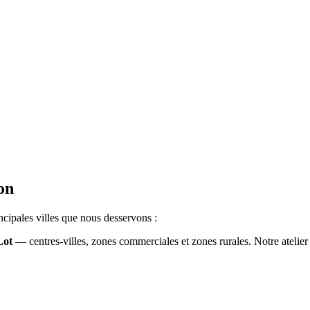
.
on
cipales villes que nous desservons :
Lot
— centres-villes, zones commerciales et zones rurales. Notre atelie