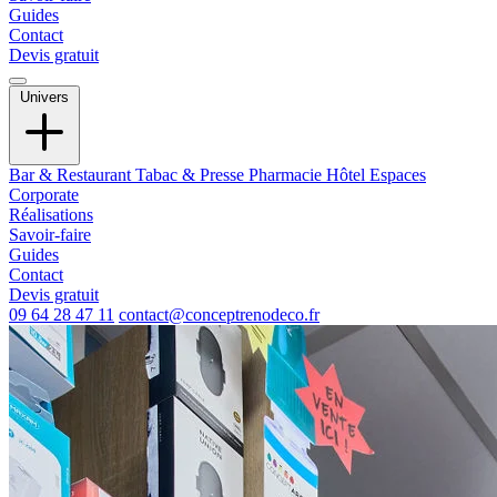
Guides
Contact
Devis gratuit
Univers
Bar & Restaurant
Tabac & Presse
Pharmacie
Hôtel
Espaces
Corporate
Réalisations
Savoir-faire
Guides
Contact
Devis gratuit
09 64 28 47 11
contact@conceptrenodeco.fr