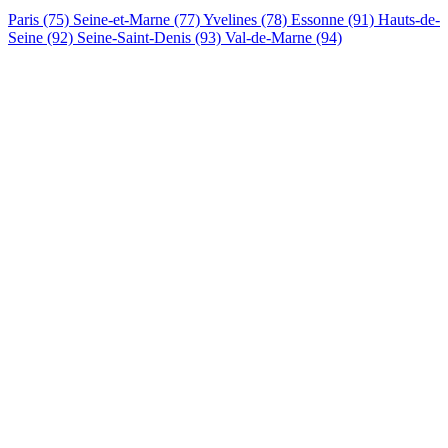
Paris (75)
Seine-et-Marne (77)
Yvelines (78)
Essonne (91)
Hauts-de-
Seine (92)
Seine-Saint-Denis (93)
Val-de-Marne (94)