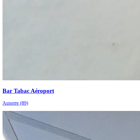
Bar Tabac Aéroport
Auxerre (89)