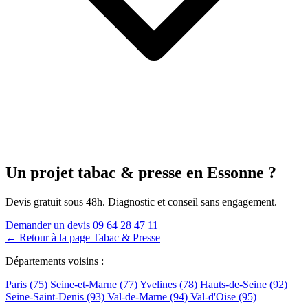
Un projet tabac & presse
en Essonne
?
Devis gratuit sous 48h. Diagnostic et conseil sans engagement.
Demander un devis
09 64 28 47 11
← Retour à la page Tabac & Presse
Départements voisins :
Paris (75)
Seine-et-Marne (77)
Yvelines (78)
Hauts-de-Seine (92)
Seine-Saint-Denis (93)
Val-de-Marne (94)
Val-d'Oise (95)