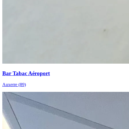
Bar Tabac Aéroport
Auxerre (89)