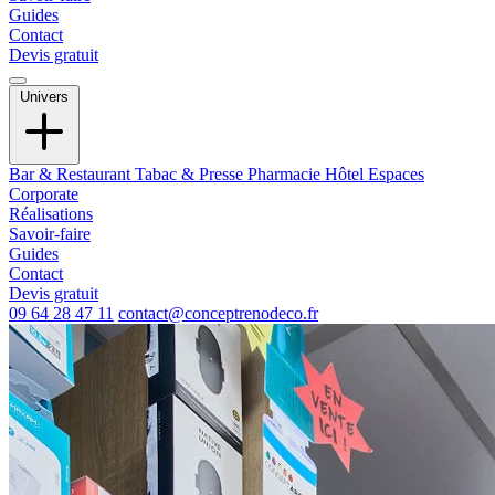
Guides
Contact
Devis gratuit
Univers
Bar & Restaurant
Tabac & Presse
Pharmacie
Hôtel
Espaces
Corporate
Réalisations
Savoir-faire
Guides
Contact
Devis gratuit
09 64 28 47 11
contact@conceptrenodeco.fr