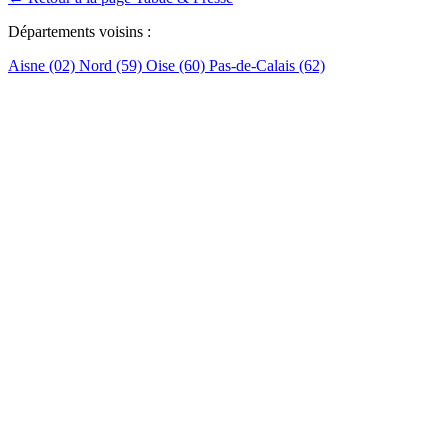
Départements voisins :
Aisne (02)
Nord (59)
Oise (60)
Pas-de-Calais (62)