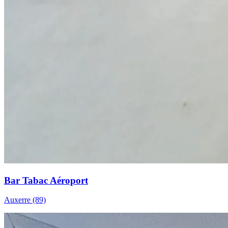
Bar Tabac Aéroport
Auxerre (89)