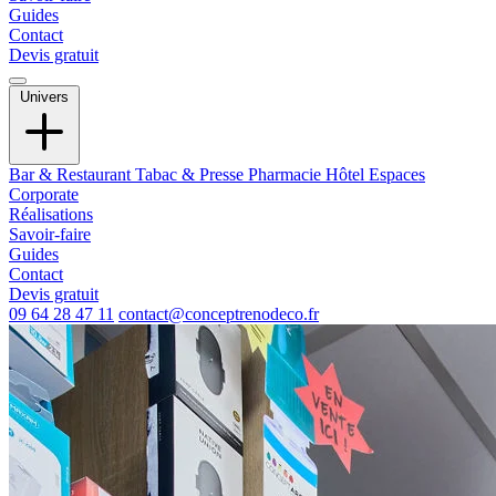
Guides
Contact
Devis gratuit
Univers
Bar & Restaurant
Tabac & Presse
Pharmacie
Hôtel
Espaces
Corporate
Réalisations
Savoir-faire
Guides
Contact
Devis gratuit
09 64 28 47 11
contact@conceptrenodeco.fr