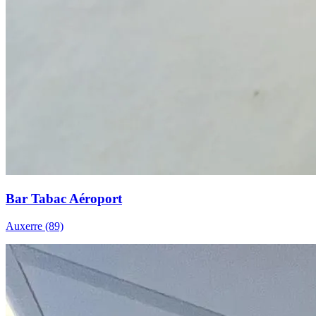
Bar Tabac Aéroport
Auxerre (89)