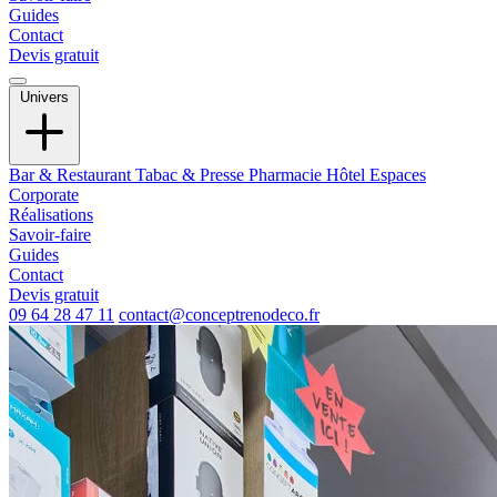
Guides
Contact
Devis gratuit
Univers
Bar & Restaurant
Tabac & Presse
Pharmacie
Hôtel
Espaces
Corporate
Réalisations
Savoir-faire
Guides
Contact
Devis gratuit
09 64 28 47 11
contact@conceptrenodeco.fr