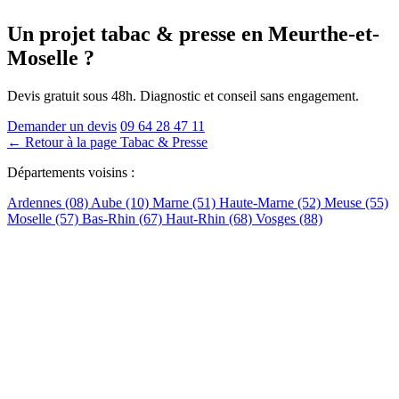
Un projet tabac & presse
en Meurthe-et-
Moselle
?
Devis gratuit sous 48h. Diagnostic et conseil sans engagement.
Demander un devis
09 64 28 47 11
← Retour à la page Tabac & Presse
Départements voisins :
Ardennes (08)
Aube (10)
Marne (51)
Haute-Marne (52)
Meuse (55)
Moselle (57)
Bas-Rhin (67)
Haut-Rhin (68)
Vosges (88)