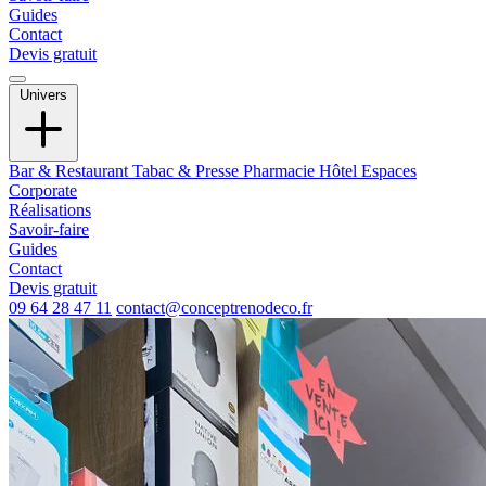
Guides
Contact
Devis gratuit
Univers
Bar & Restaurant
Tabac & Presse
Pharmacie
Hôtel
Espaces
Corporate
Réalisations
Savoir-faire
Guides
Contact
Devis gratuit
09 64 28 47 11
contact@conceptrenodeco.fr