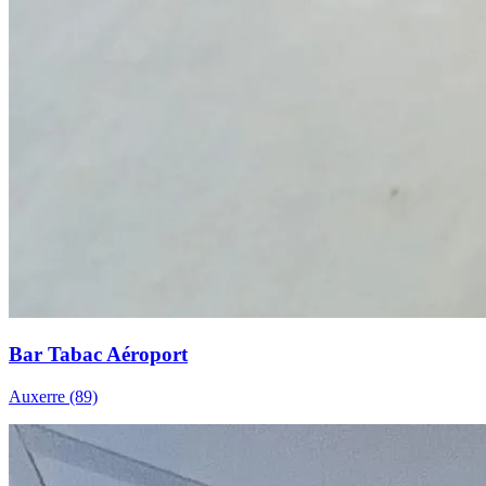
Bar Tabac Aéroport
Auxerre (89)