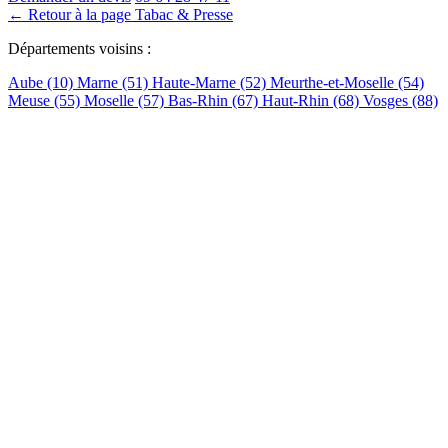
← Retour à la page Tabac & Presse
Départements voisins :
Aube (10)
Marne (51)
Haute-Marne (52)
Meurthe-et-Moselle (54)
Meuse (55)
Moselle (57)
Bas-Rhin (67)
Haut-Rhin (68)
Vosges (88)