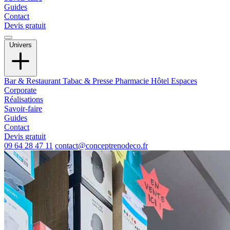
Guides
Contact
Devis gratuit
Univers
Bar & Restaurant
Tabac & Presse
Pharmacie
Hôtel
Espaces
Corporate
Réalisations
Savoir-faire
Guides
Contact
Devis gratuit
09 64 28 47 11
contact@conceptrenodeco.fr