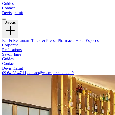
Guides
Contact
Devis gratuit
Univers
Bar & Restaurant
Tabac & Presse
Pharmacie
Hôtel
Espaces
Corporate
Réalisations
Savoir-faire
Guides
Contact
Devis gratuit
09 64 28 47 11
contact@conceptrenodeco.fr