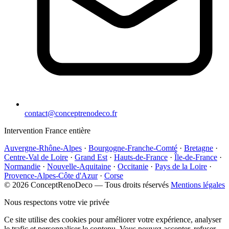
contact@conceptrenodeco.fr
Intervention France entière
Auvergne-Rhône-Alpes
·
Bourgogne-Franche-Comté
·
Bretagne
·
Centre-Val de Loire
·
Grand Est
·
Hauts-de-France
·
Île-de-France
·
Normandie
·
Nouvelle-Aquitaine
·
Occitanie
·
Pays de la Loire
·
Provence-Alpes-Côte d'Azur
·
Corse
© 2026 ConceptRenoDeco — Tous droits réservés
Mentions légales
Nous respectons votre vie privée
Ce site utilise des cookies pour améliorer votre expérience, analyser
le trafic et personnaliser le contenu. Vous pouvez accepter, refuser