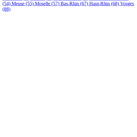
(54)
Meuse (55)
Moselle (57)
Bas-Rhin (67)
Haut-Rhin (68)
Vosges
(88)