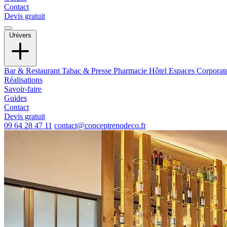
Contact
Devis gratuit
Univers
Bar & Restaurant
Tabac & Presse
Pharmacie
Hôtel
Espaces Corporat
Réalisations
Savoir-faire
Guides
Contact
Devis gratuit
09 64 28 47 11
contact@conceptrenodeco.fr