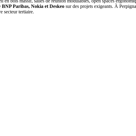
ueil en bois massif, salles de réunion modulables, open spaces ergonomi
e
BNP Paribas, Nokia et Deskeo
sur des projets exigeants. À Perpigna
e secteur tertiaire.