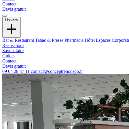
Contact
Devis gratuit
Univers
Bar & Restaurant
Tabac & Presse
Pharmacie
Hôtel
Espaces Corporat
Réalisations
Savoir-faire
Guides
Contact
Devis gratuit
09 64 28 47 11
contact@conceptrenodeco.fr