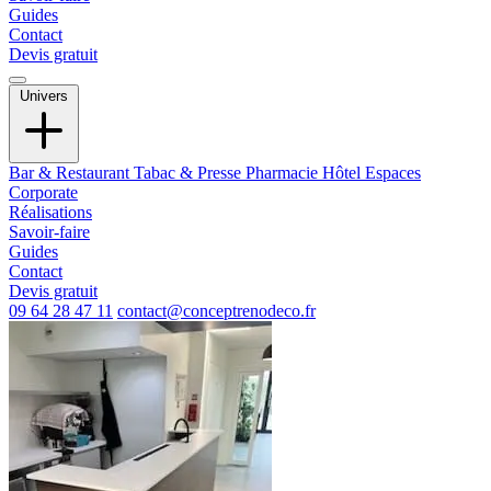
Guides
Contact
Devis gratuit
Univers
Bar & Restaurant
Tabac & Presse
Pharmacie
Hôtel
Espaces
Corporate
Réalisations
Savoir-faire
Guides
Contact
Devis gratuit
09 64 28 47 11
contact@conceptrenodeco.fr