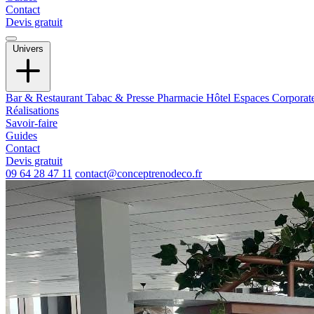
Contact
Devis gratuit
Univers
Bar & Restaurant
Tabac & Presse
Pharmacie
Hôtel
Espaces Corporat
Réalisations
Savoir-faire
Guides
Contact
Devis gratuit
09 64 28 47 11
contact@conceptrenodeco.fr